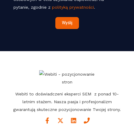
l
ć
pytanie, zgodnie z
polityką prywatności
.
P
*
r
Wyślij
z
e
t
w
a
r
z
a
n
Webiti to doświadczeni eksperci SEM z ponad 10-
i
letnim stażem. Nasza pasja i profesjonalizm
e
gwarantują skuteczne pozycjonowanie Twojej strony.