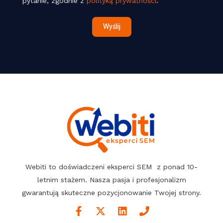
pytanie, zgodnie z
polityką prywatności
.
ć
*
w
Wyślij
w
w
Webiti to doświadczeni eksperci SEM z ponad 10-
letnim stażem. Nasza pasja i profesjonalizm
gwarantują skuteczne pozycjonowanie Twojej strony.