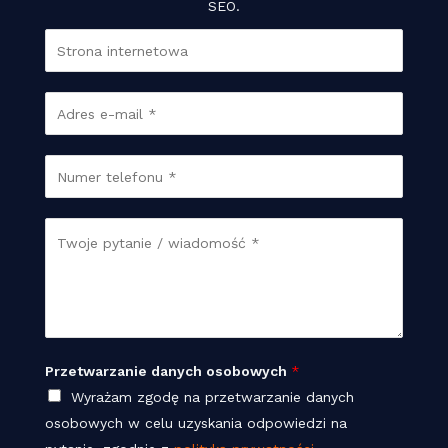
SEO.
S
t
r
E
o
m
n
a
T
a
i
e
w
l
l
*
w
W
*
e
W
w
i
f
i
a
o
a
d
n
d
o
*
o
m
Przetwarzanie danych osobowych
*
m
o
Wyrażam zgodę na przetwarzanie danych
o
ś
osobowych w celu uzyskania odpowiedzi na
ś
ć