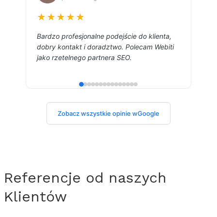
★★★★★
Bardzo profesjonalne podejście do klienta,
W
dobry kontakt i doradztwo. Polecam Webiti
d
jako rzetelnego partnera
SEO
.
s
Zobacz wszystkie opinie w
Google
Referencje od naszych
Klientów