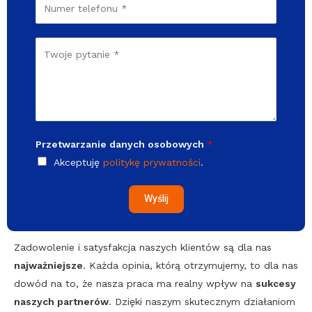
T
a
i
e
w
l
l
w
W
*
e
w
i
f
a
o
d
n
o
*
m
Przetwarzanie danych osobowych
*
o
Akceptuję
politykę prywatności
.
ś
ć
Wyślij
*
Zadowolenie i satysfakcja naszych klientów są dla nas
najważniejsze
. Każda opinia, którą otrzymujemy, to dla nas
dowód na to, że nasza praca ma realny wpływ na
sukcesy
naszych partnerów
. Dzięki naszym skutecznym działaniom