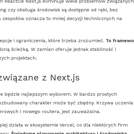
ym Reactcie
Next.js
eliminuje wiele problemów związanych
tting czy obsługa środowisk są dostępne od ręki, bez
a zespołów oznacza to mniej decyzji technicznych na
cje i ograniczenia, które trzeba zrozumieć.
To framewo
loną ścieżką. W zamian oferuje jednak stabilność i
ych projektach.
 związane z
Next.js
sze będzie najlepszym wyborem. W bardzo prostych
 rozbudowany charakter może być zbędny. Krzywa uczenia
rowych i nowego routera, jest zauważalna.
ej działa w ekosystemie Vercel, co dla niektórych firm
awcy.
Świadome planowanie architektury i środowiska