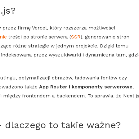
.js
?
y przez firmę Vercel, który rozszerza możliwości
nie
treści po stronie serwera (
SSR
), generowanie stron
czące różne strategie w jednym projekcie. Dzięki temu
e indeksowana przez wyszukiwarki i dynamiczna tam, gdzi
utingu, optymalizacji obrazów, ładowania fontów czy
rowadzono także
App Router i komponenty serwerowe
,
iki między frontendem a backendem. To sprawia, że
Next.j
.
 dlaczego to takie ważne?