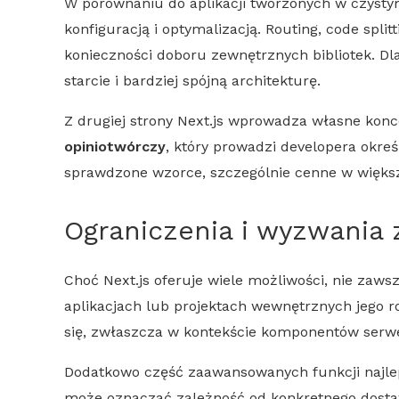
W porównaniu do aplikacji tworzonych w czyst
konfiguracją i optymalizacją. Routing, code spli
konieczności doboru zewnętrznych bibliotek. Dl
starcie i bardziej spójną architekturę.
Z drugiej strony
Next.js
wprowadza własne koncep
opiniotwórczy
, który prowadzi developera okreś
sprawdzone wzorce, szczególnie cenne w większ
Ograniczenia i wyzwania
Choć
Next.js
oferuje wiele możliwości, nie zaw
aplikacjach lub projektach wewnętrznych jego
się, zwłaszcza w kontekście komponentów serwe
Dodatkowo część zaawansowanych funkcji najlepi
może oznaczać zależność od konkretnego dost