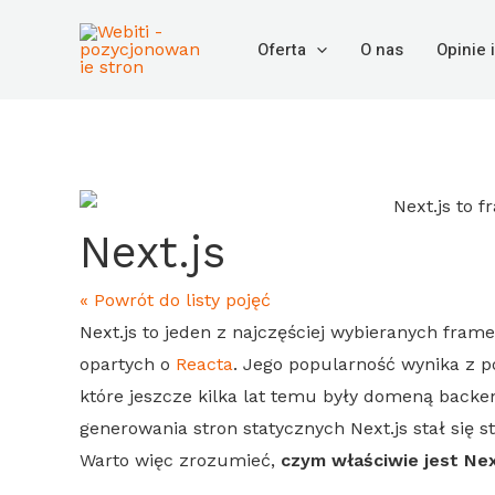
Skip
to
Oferta
O nas
Opinie 
content
Next.js
« Powrót do listy pojęć
Next.js
to jeden z najczęściej wybieranych fra
opartych o
Reacta
. Jego popularność wynika z 
które jeszcze kilka lat temu były domeną backen
generowania stron statycznych
Next.js
stał się 
Warto więc zrozumieć,
czym właściwie jest
Nex