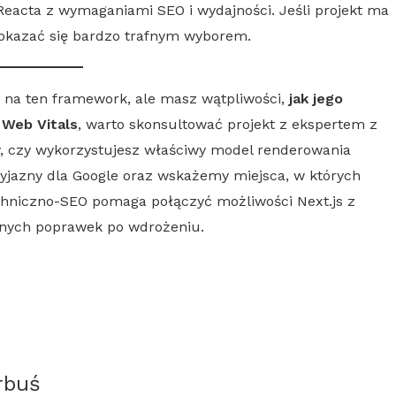
t Reacta z wymaganiami
SEO
i wydajności. Jeśli projekt ma
kazać się bardzo trafnym wyborem.
 na ten framework, ale masz wątpliwości,
jak jego
 Web Vitals
, warto skonsultować projekt z ekspertem z
y, czy wykorzystujesz właściwy model renderowania
zyjazny dla
Google
oraz wskażemy miejsca, w których
chniczno-
SEO
pomaga połączyć możliwości
Next.js
z
wnych poprawek po wdrożeniu.
rbuś