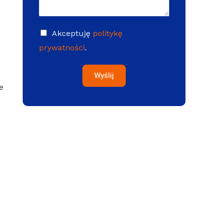
Akceptuję
politykę
prywatności
.
Wyślij
e
s