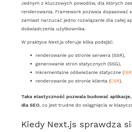
Jednym z kluczowych powodów, dla których zes
renderowania. Framework pozwala dopasować str
zamiast narzucać jedno rozwiązanie dla całej ap
doświadczenia użytkownika.
W praktyce
Next.js
oferuje kilka podejść:
renderowanie
po stronie serwera (
SSR
),
generowanie stron statycznych (
SSG
),
inkrementalne odświeżanie statyczne (
ISR
renderowanie
po stronie klienta (
CSR
).
Taka elastyczność pozwala budować aplikacje, 
dla
SEO
, co jest trudne do osiągnięcia w klasyc
Kiedy
Next.js
sprawdza się