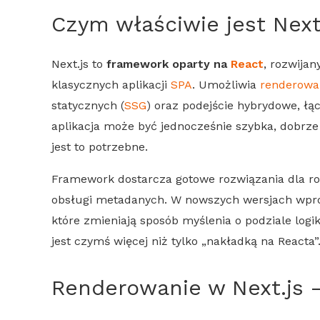
Czym właściwie jest
Next
Next.js
to
framework oparty na
React
, rozwijan
klasycznych aplikacji
SPA
. Umożliwia
renderowa
statycznych (
SSG
) oraz podejście hybrydowe, łą
aplikacja może być jednocześnie szybka, dobrz
jest to potrzebne.
Framework dostarcza gotowe rozwiązania dla ro
obsługi metadanych. W nowszych wersjach wp
które zmieniają sposób myślenia o podziale log
jest czymś więcej niż tylko „nakładką na Reacta”
Renderowanie
w
Next.js
–