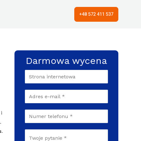
+48 572 411 537
Darmowa wycena
i
.
s
.