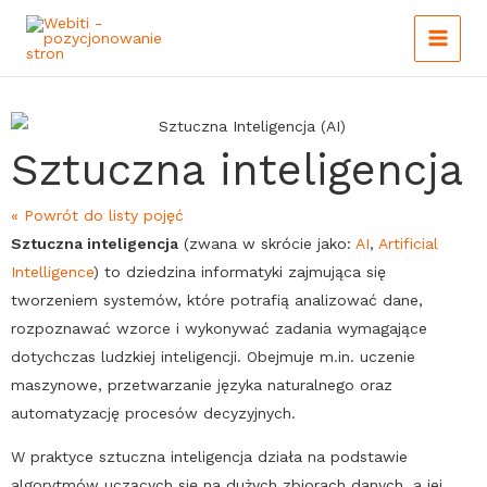
Main
Skip
to
Menu
content
Sztuczna inteligencja
« Powrót do listy pojęć
Sztuczna inteligencja
(zwana w skrócie jako:
AI
,
Artificial
Intelligence
) to dziedzina informatyki zajmująca się
tworzeniem systemów, które potrafią analizować dane,
rozpoznawać wzorce i wykonywać zadania wymagające
dotychczas ludzkiej inteligencji. Obejmuje m.in. uczenie
maszynowe, przetwarzanie języka naturalnego oraz
automatyzację procesów decyzyjnych.
W praktyce
sztuczna inteligencja
działa na podstawie
algorytmów uczących się na dużych zbiorach danych, a jej