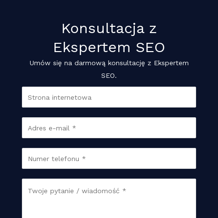
Konsultacja z
Ekspertem SEO
Umów się na darmową konsultację z Ekspertem
SEO.
S
t
r
E
o
m
n
a
P
T
a
i
r
e
w
l
z
l
w
W
*
e
e
w
i
t
f
a
w
o