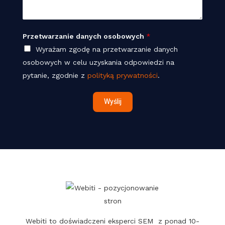
d
a
n
o
r
*
m
z
Przetwarzanie danych osobowych
*
o
a
Wyrażam zgodę na przetwarzanie danych
ś
n
osobowych w celu uzyskania odpowiedzi na
ć
i
pytanie, zgodnie z
polityką prywatności
.
*
e
w
Wyślij
w
w
S
t
r
o
n
a
Webiti to doświadczeni eksperci SEM z ponad 10-