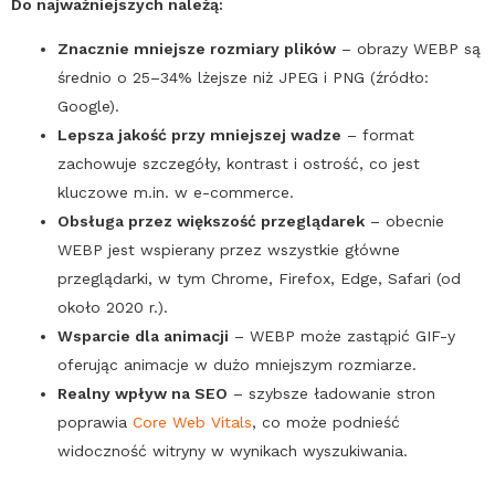
Do najważniejszych należą:
Znacznie mniejsze rozmiary plików
– obrazy
WEBP
są
średnio o 25–34% lżejsze niż JPEG i
PNG
(źródło:
Google
).
Lepsza jakość przy mniejszej wadze
– format
zachowuje szczegóły, kontrast i ostrość, co jest
kluczowe m.in. w e-commerce.
Obsługa przez większość przeglądarek
– obecnie
WEBP
jest wspierany przez wszystkie główne
przeglądarki, w tym Chrome, Firefox, Edge, Safari (od
około 2020 r.).
Wsparcie dla animacji
–
WEBP
może zastąpić
GIF
-y
oferując animacje w dużo mniejszym rozmiarze.
Realny wpływ na
SEO
– szybsze ładowanie stron
poprawia
Core Web Vitals
, co może podnieść
widoczność witryny w wynikach wyszukiwania.