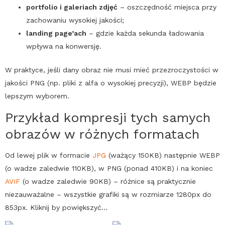
portfolio i galeriach zdjęć
– oszczędność miejsca przy
zachowaniu wysokiej jakości;
landing page
’ach
– gdzie każda sekunda ładowania
wpływa na konwersję.
W praktyce, jeśli dany obraz nie musi mieć przezroczystości w
jakości
PNG
(np. pliki z alfa o wysokiej precyzji),
WEBP
będzie
lepszym wyborem.
Przykład kompresji tych samych
obrazów w różnych formatach
Od lewej plik w formacie
JPG
(ważący 150KB) następnie
WEBP
(o wadze zaledwie 110KB), w
PNG
(ponad 410KB) i na koniec
AVIF
(o wadze zaledwie 90KB) – różnice są praktycznie
niezauważalne – wszystkie grafiki są w rozmiarze 1280px do
853px. Kliknij by powiększyć…