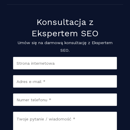
Konsultacja z
Ekspertem SEO
Umów się na darmową konsultację z Ekspertem
SEO.
w
S
w
t
w
r
E
E
o
m
m
n
a
a
T
a
i
i
e
w
l
l
l
w
W
*
o
e
w
i
s
f