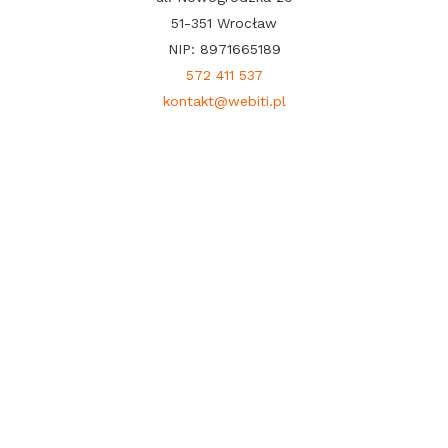
51-351 Wrocław
NIP: 8971665189
572 411 537
kontakt@webiti.pl