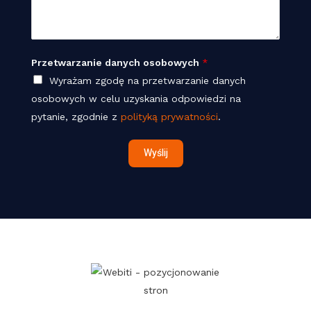
a
o
o
d
b
n
o
o
*
m
w
Przetwarzanie danych osobowych
*
o
y
Wyrażam zgodę na przetwarzanie danych
ś
c
osobowych w celu uzyskania odpowiedzi na
ć
h
pytanie, zgodnie z
polityką prywatności
.
*
Wyślij