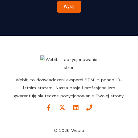
c
Wyślij
h
W
i
a
d
o
m
o
ś
Webiti to doświadczeni eksperci SEM z ponad 10-
ć
letnim stażem. Nasza pasja i profesjonalizm
gwarantują skuteczne pozycjonowanie Twojej strony.
© 2026 Webiti