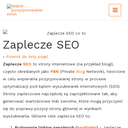
Main
Skip
to
Menu
content
Zaplecze SEO
« Powrót do listy pojęć
Zaplecze
SEO
to strony internetowe (na przykład blogi),
często określanych jako
PBN
(Private
Blog
Network), tworzone
w celu wspierania pozycjonowanej strony w procesie
optymalizacji pod kątem wyszukiwarek internetowych (
SEO
).
Strony zapleczowe najczęściej są zaprojektowane tak, aby
generować wartościowe linki zwrotne, które mogą przyczynić
się do poprawy pozycji strony głównej w wynikach
wyszukiwania. Główne cele zaplecza
SEO
to:
Budowanie linków zwrotnych (
backlinks
)
–
zaplecze