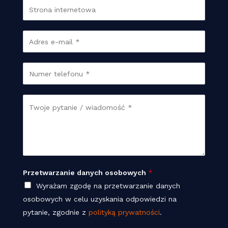
S
t
r
E
o
m
n
a
T
a
i
e
w
l
l
S
w
W
*
e
t
w
i
f
r
a
o
o
d
n
n
o
*
a
m
Przetwarzanie danych osobowych
*
d
o
Wyrażam zgodę na przetwarzanie danych
a
ś
osobowych w celu uzyskania odpowiedzi na
n
ć
pytanie, zgodnie z
polityką prywatności
.
y
*