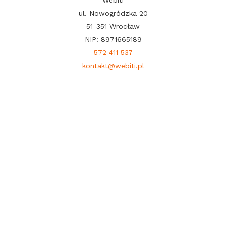
ul. Nowogródzka 20
51-351 Wrocław
NIP: 8971665189
572 411 537
kontakt@webiti.pl