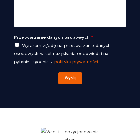
i
S
f
a
t
o
d
r
n
o
o
*
m
n
Przetwarzanie danych osobowych
*
o
a
Wyrażam zgodę na przetwarzanie danych
ś
T
osobowych w celu uzyskania odpowiedzi na
ć
e
pytanie, zgodnie z
polityką prywatności
.
*
l
Wyślij
e
f
o
n