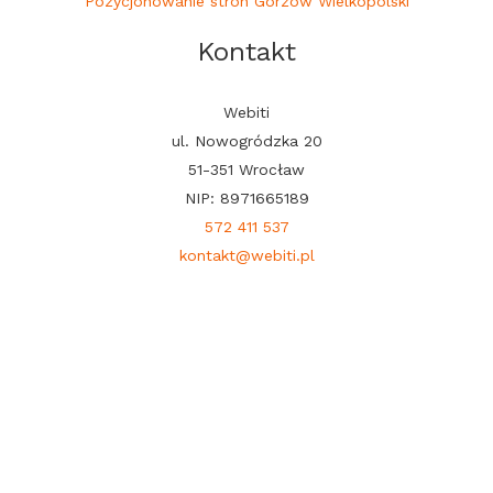
Pozycjonowanie stron Gorzów Wielkopolski
Kontakt
Webiti
ul. Nowogródzka 20
51-351 Wrocław
NIP: 8971665189
572 411 537
kontakt@webiti.pl