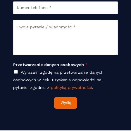
a
T
a
i
e
w
l
l
d
w
W
*
e
a
w
i
f
n
a
o
y
d
n
c
o
*
h
m
Przetwarzanie danych osobowych
*
P
o
Wyrażam zgodę na przetwarzanie danych
r
ś
osobowych w celu uzyskania odpowiedzi na
z
ć
pytanie, zgodnie z
polityką prywatności
.
e
*
t
Wyślij
w
a
r
z