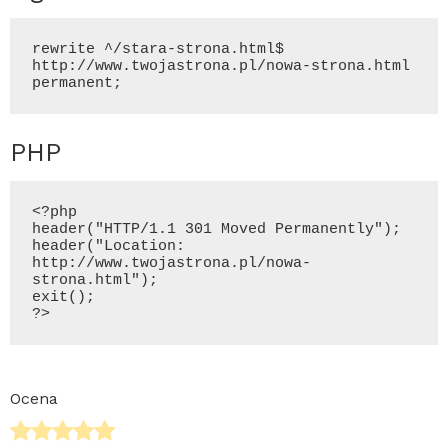
rewrite ^/stara-strona.
html
$ 
http
://www.twojastrona.pl/nowa-strona.
html
permanent;
PHP
<?
php
header("
HTTP
/1.1 
301 Moved Permanently
");

header("Location: 
http
://www.twojastrona.pl/nowa-
strona.
html
");

exit();

?>
Ocena