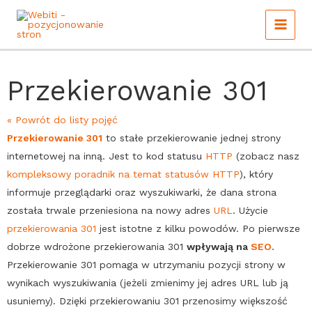
Main
Skip
to
Menu
content
Przekierowanie 301
« Powrót do listy pojęć
Przekierowanie 301
to stałe przekierowanie jednej strony
internetowej na inną. Jest to kod statusu
HTTP
(zobacz nasz
kompleksowy poradnik na temat statusów
HTTP
), który
informuje przeglądarki oraz wyszukiwarki, że dana strona
została trwale przeniesiona na nowy adres
URL
. Użycie
przekierowania 301
jest istotne z kilku powodów. Po pierwsze
dobrze wdrożone przekierowania 301
wpływają na
SEO
.
Przekierowanie 301
pomaga w utrzymaniu pozycji strony w
wynikach wyszukiwania (jeżeli zmienimy jej adres URL lub ją
usuniemy). Dzięki przekierowaniu 301 przenosimy większość