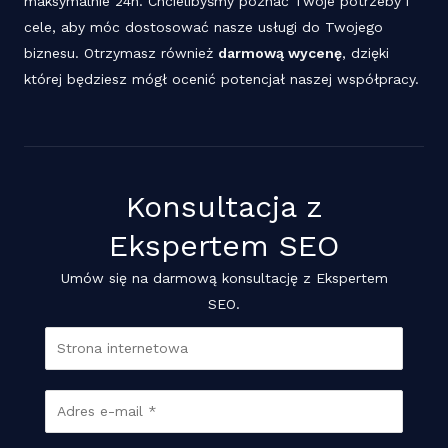
maksymalnie 24h. Chcielibyśmy poznać Twoje potrzeby i
cele, aby móc dostosować nasze usługi do Twojego
biznesu. Otrzymasz również
darmową wycenę
, dzięki
której będziesz mógł ocenić potencjał naszej współpracy.
Konsultacja z
Ekspertem SEO
Umów się na darmową konsultację z Ekspertem
SEO.
S
t
r
E
o
m
n