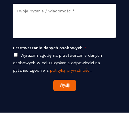
l
w
l
w
W
*
o
e
w
i
s
f
a
o
o
d
b
n
o
o
*
m
w
Przetwarzanie danych osobowych
*
o
y
Wyrażam zgodę na przetwarzanie danych
ś
c
osobowych w celu uzyskania odpowiedzi na
ć
h
pytanie, zgodnie z
polityką prywatności
.
*
*
Wyślij