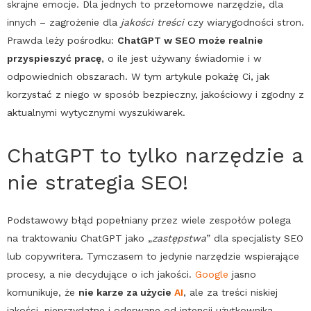
skrajne emocje. Dla jednych to przełomowe narzędzie, dla
innych – zagrożenie dla
jakości treści
czy wiarygodności stron.
Prawda leży pośrodku:
ChatGPT
w
SEO
może realnie
przyspieszyć pracę
, o ile jest używany świadomie i w
odpowiednich obszarach. W tym artykule pokażę Ci, jak
korzystać z niego w sposób bezpieczny, jakościowy i zgodny z
aktualnymi wytycznymi wyszukiwarek.
ChatGPT
to tylko narzędzie a
nie strategia
SEO
!
Podstawowy błąd popełniany przez wiele zespołów polega
na traktowaniu
ChatGPT
jako „
zastępstwa
” dla specjalisty
SEO
lub copywritera. Tymczasem to jedynie narzędzie wspierające
procesy, a nie decydujące o ich jakości.
Google
jasno
komunikuje, że
nie karze za użycie
AI
, ale za treści niskiej
jakości, nieprzydatne i oderwane od intencji użytkownika