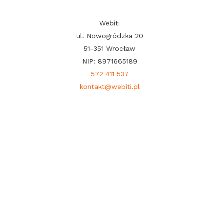
Webiti
ul. Nowogródzka 20
51-351 Wrocław
NIP: 8971665189
572 411 537
kontakt@webiti.pl