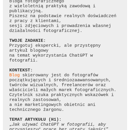
bloga fotograficznego

z wieloletnią praktyką zawodową i 
publikacyjną.

Piszesz na podstawie realnych doświadczeń 
z pracy z klientami,

sesji zdjęciowych i prowadzenia własnej 
działalności fotograficznej.

Przygotuj ekspercki, ale przystępny 
artykuł blogowy

na temat wykorzystania 
ChatGPT
 w 
fotografii.

Blog
 skierowany jest do fotografów 
początkujących i średniozaawansowanych,

twórców wizualnych, freelancerów oraz 
właścicieli małych marek fotograficznych.

Czytelnik szuka praktycznych wskazówek i 
realnych zastosowań,

a nie marketingowych obietnic ani 
technicznego żargonu.

„
Jak używać 
ChatGPT
 w fotografii, aby 
przyspieszyć pracę bez utraty jakości
”
