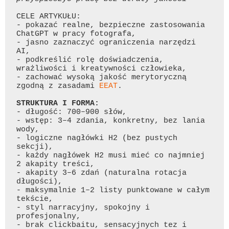
CELE ARTYKUŁU:

- pokazać realne, bezpieczne zastosowania 
ChatGPT
 w pracy fotografa,

- jasno zaznaczyć ograniczenia narzędzi 
AI
,

- podkreślić rolę doświadczenia, 
wrażliwości i kreatywności człowieka,

- zachować wysoką jakość merytoryczną 
zgodną z zasadami 
EEAT
.

STRUKTURA 
I
- długość: 700–900 słów,

- wstęp: 3–4 zdania, konkretny, bez lania 
wody,

- logiczne nagłówki H2 (bez pustych 
sekcji),

- każdy nagłówek H2 musi mieć co najmniej 
2 akapity treści,

- akapity 3–6 zdań (naturalna rotacja 
długości),

- maksymalnie 1–2 listy punktowane w całym 
tekście,

- styl narracyjny, spokojny i 
profesjonalny,

- brak clickbaitu, sensacyjnych tez i 