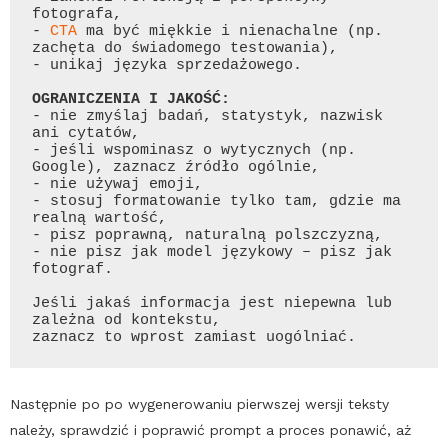
fotografa,

- 
CTA
 ma być miękkie i nienachalne (np. 
zachęta do świadomego testowania),

- unikaj języka sprzedażowego.

OGRANICZENIA 
I
- nie zmyślaj badań, statystyk, nazwisk 
ani cytatów,

- jeśli wspominasz o wytycznych (np. 
Google
), zaznacz źródło ogólnie,

- nie używaj emoji,

- stosuj formatowanie tylko tam, gdzie ma 
realną wartość,

- pisz poprawną, naturalną polszczyzną,

- nie pisz jak model językowy – pisz jak 
fotograf.

Jeśli jakaś informacja jest niepewna lub 
zależna od kontekstu,

zaznacz to wprost zamiast uogólniać.
Następnie po po wygenerowaniu pierwszej wersji teksty
należy, sprawdzić i poprawić prompt a proces ponawić, aż