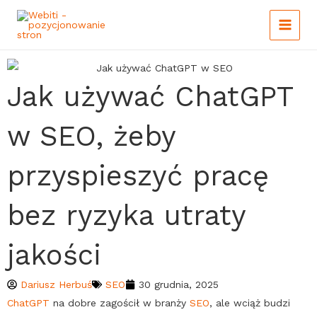
Main
Skip
to
Menu
content
Jak używać ChatGPT
w SEO, żeby
przyspieszyć pracę
bez ryzyka utraty
jakości
Dariusz Herbuś
SEO
30 grudnia, 2025
ChatGPT
na dobre zagościł w branży
SEO
, ale wciąż budzi